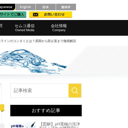
問
セムコ通信
会社情報
Owned Media
Company
体ラインのコンタミとは？原因から防止策まで徹底解説
メンテナンス
レベル計
ルポンプ
ろ過）器
品・範囲
・窓口
測定器
栽培機
他製品
装置
範囲
拌機
事業所へのアクセス
SDGsへの取り組み
代表挨拶
会社概要
経営理念
採用情報
晶
おすすめ記事
【図解】pH電極の洗浄