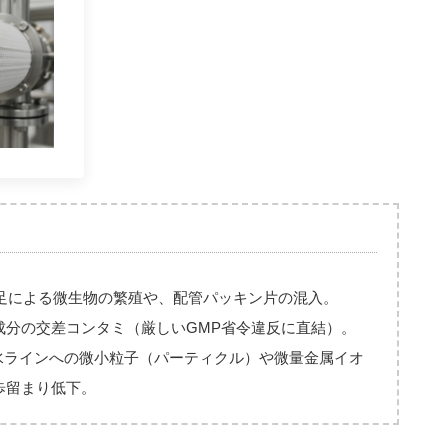
足による微生物の繁殖や、配管パッキン片の混入。
成分の交差コンタミ（厳しいGMP省令違反に直結）。
水ラインへの微小粒子（パーティクル）や微量金属イオ
歩留まり低下。