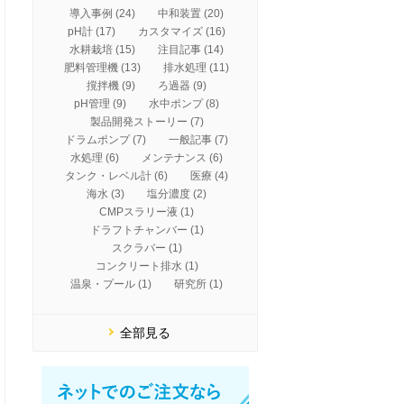
導入事例 (24)
中和装置 (20)
pH計 (17)
カスタマイズ (16)
水耕栽培 (15)
注目記事 (14)
肥料管理機 (13)
排水処理 (11)
撹拌機 (9)
ろ過器 (9)
pH管理 (9)
水中ポンプ (8)
製品開発ストーリー (7)
ドラムポンプ (7)
一般記事 (7)
水処理 (6)
メンテナンス (6)
タンク・レベル計 (6)
医療 (4)
海水 (3)
塩分濃度 (2)
CMPスラリー液 (1)
ドラフトチャンバー (1)
スクラバー (1)
コンクリート排水 (1)
温泉・プール (1)
研究所 (1)
全部見る