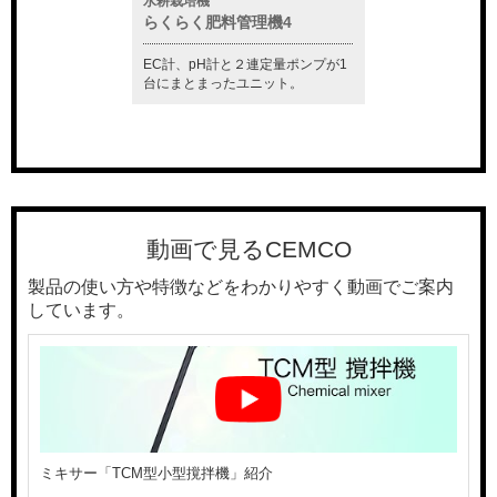
水耕栽培機
水質測定器
ー「セムクリーナ
らくらく肥料管理機4
CM-81S
EC計、pH計と２連定量ポンプが1
この1台で塩分濃度
準付属し、ガスの中
台にまとまったユニット。
プ等の制御も行うこ
えます。
す。
動画で見るCEMCO
製品の使い方や特徴などをわかりやすく動画でご案内
しています。
ミキサー「TCM型小型撹拌機」紹介