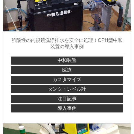
強酸性の内視鏡洗浄排水を安全に処理！CPH型中和
装置の導入事例
中和装置
医療
カスタマイズ
タンク・レベル計
注目記事
導入事例