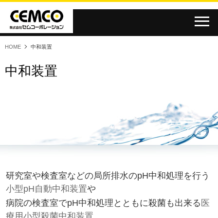
HOME
中和装置
食品
医療
医療
中和装置
研究室や検査室などの局所排水のpH中和処理を行う
小型pH自動中和装置
や
病院の検査室でpH中和処理とともに殺菌も出来る
医
療用小型殺菌中和装置
、