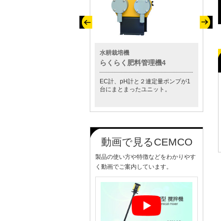
その他製品
水耕栽培機
水質測
小型スクラバー「セムクリーナ
らくらく肥料管理機4
CM-8
ー」
EC計、pH計と２連定量ポンプが1
この1
薬注装置が標準付属し、ガスの中
台にまとまったユニット。
プ等の
和が自動で行えます。
す。
動画で見るCEMCO
製品の使い方や特徴などをわかりやす
く動画でご案内しています。