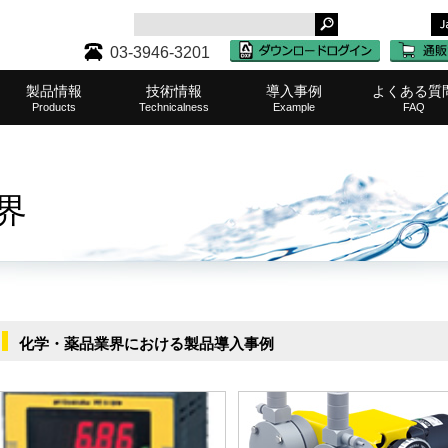
03-3946-3201
製品情報
技術情報
導入事例
よくある質
Products
Technicalness
Example
FAQ
タンク・レベル計一覧
ケミカルポンプ一覧
濾過（ろ過）器一覧
その他取扱メーカー
攪拌機(撹拌機)一覧
水質測定器一覧
水耕栽培機一覧
中和装置一覧
その他製品
半導体・液晶
食品・化粧品
化学・薬品
表面処理
水処理
水産業
その他
農業
医療
サポート・
タンク・
ケミカ
濾過（
取扱製
攪拌機(
ご購入
水質
水耕
その
中和
業務
界
化学・薬品業界における製品導入事例