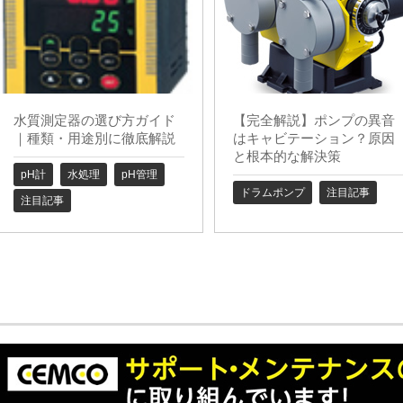
水質測定器の選び方ガイド
【完全解説】ポンプの異音
｜種類・用途別に徹底解説
はキャビテーション？原因
と根本的な解決策
pH計
水処理
pH管理
ドラムポンプ
注目記事
注目記事