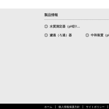
製品情報
水質測定器（pH計/
…
濾過（ろ過）器
中和装置（p
ホーム
個人情報保護方針
サイトポリシー