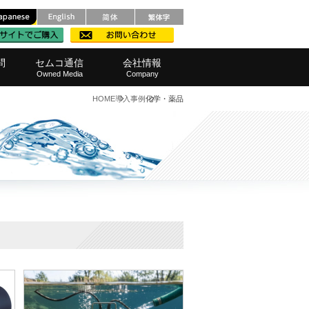
問
セムコ通信
会社情報
Owned Media
Company
HOME
導入事例
化学・薬品
メンテナンス
レベル計
ルポンプ
ろ過）器
品・範囲
撹拌機)
・窓口
測定器
栽培機
他製品
装置
範囲
事業所へのアクセス
SDGsへの取り組み
代表挨拶
会社概要
経営理念
採用情報
半導体・液晶
化学・薬品
化学・薬品
化学・薬品
表面処理
表面処理
水処理
水産業
食品