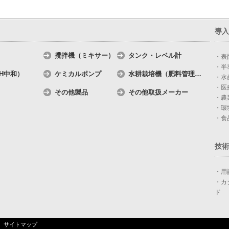
導入
攪拌機（ミキサー）
タンク・レベル計
・表
・半
H中和）
ケミカルポンプ
水耕栽培機（肥料管理
…
・水
・医
その他製品
その他取扱メーカー
・農
・環
・食
技術
・用
・カ
ド
サイトマップ