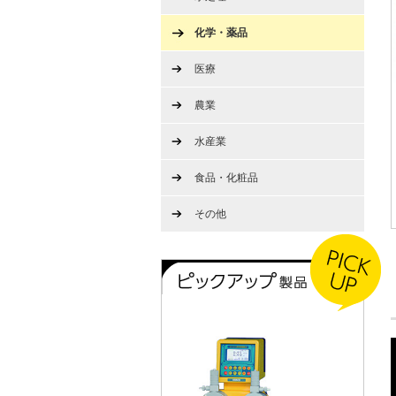
化学・薬品
医療
農業
水産業
食品・化粧品
その他