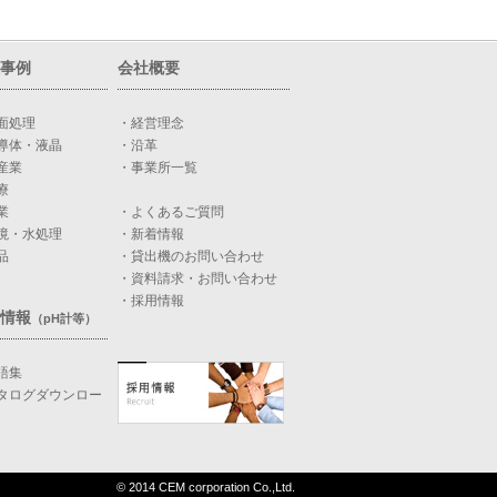
事例
会社概要
面処理
・経営理念
導体・液晶
・沿革
産業
・事業所一覧
療
業
・よくあるご質問
境・水処理
・新着情報
品
・貸出機のお問い合わせ
・資料請求・お問い合わせ
・採用情報
情報
（pH計等）
語集
タログダウンロー
© 2014 CEM corporation Co.,Ltd.