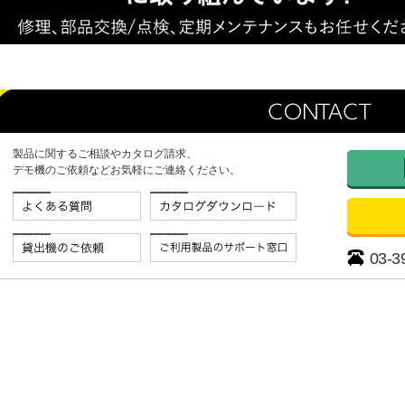
定器
ケミカルポンプ
1S
セムポンエース
台で塩分濃度を測定し、ポン
軽量・小型かつ高耐食、優れた耐
製品に関するご相談やカタログ請求、
制御も行うことが出来ま
久性を発揮する自吸式の渦巻きポ
デモ機のご依頼などお気軽にご連絡ください。
ンプです。
03-3