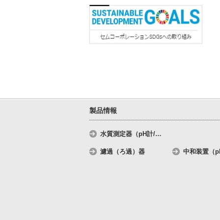
製品情報
水質測定器（pH計/
…
濾過（ろ過）器
中和装置（p