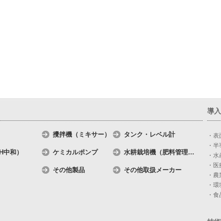
導入
攪拌機（ミキサー）
タンク・レベル計
・表
・半
H中和）
ケミカルポンプ
水耕栽培機（肥料管理
…
・水
・医
その他製品
その他取扱メーカー
・農
・環
・食