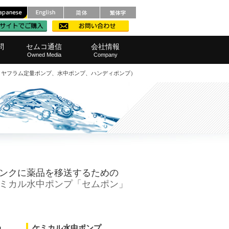
問
セムコ通信
会社情報
Owned Media
Company
イヤフラム定量ポンプ、水中ポンプ、ハンディポンプ）
メンテナンス
レベル計
ルポンプ
ろ過）器
品・範囲
撹拌機)
・窓口
測定器
栽培機
他製品
装置
範囲
事業所へのアクセス
SDGsへの取り組み
代表挨拶
会社概要
経営理念
採用情報
ンクに薬品を移送するための
ミカル水中ポンプ「セムポン」
ケミカル水中ポンプ