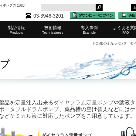
ィポンプのご紹介
03-3946-3201
製品情報
技術情報
導入事例
よくある質
Products
Technicalness
Example
FAQ
HOME
ケミカルポンプ（ダ
タンク・レベル計一覧
ケミカルポンプ一覧
濾過（ろ過）器一覧
その他取扱メーカー
攪拌機(撹拌機)一覧
水質測定器一覧
水耕栽培機一覧
中和装置一覧
その他製品
半導体・液晶
食品・化粧品
化学・薬品
表面処理
水処理
水産業
その他
農業
医療
サポート・
タンク・
ケミカ
濾過（
取扱製
攪拌機(
ご購入
水質
水耕
その
中和
業務
プ
薬品を定量注入出来る
ダイヤフラム定量ポンプ
や薬液タ
ポータブルドラムポンプ
、薬品槽の空け替えなどには
ケ
などケミカル液に対応したポンプをご用意しています。
ダイヤフラム定量ポンプ