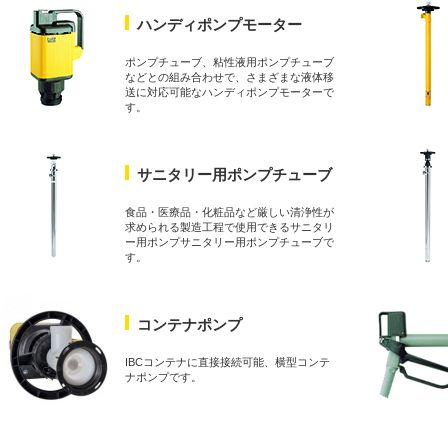
ハンディポンプモーター
ポンプチューブ、粘性液用ポンプチューブ
などとの組み合わせで、さまざまな液体移
送に対応可能なハンディポンプモーターで
す。
サニタリー用ポンプチューブ
食品・医療品・化粧品など厳しい清浄性が
求められる製造工程で使用できるサニタリ
ー用ポンプサニタリー用ポンプチューブで
す。
定器
ケミカルポンプ
1S
セムポンエース
コンテナポンプ
台で塩分濃度を測定し、ポン
軽量・小型かつ高耐食、優れた耐
制御も行うことが出来ま
久性を発揮する自吸式の渦巻きポ
ンプです。
IBCコンテナに直接接続可能、横型コンテ
ナポンプです。