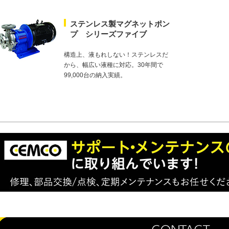
ステンレス製マグネットポン
プ シリーズファイブ
構造上、液もれしない！
ステンレスだ
から、幅広い液種に対応。
30年間で
99,000台の納入実績。