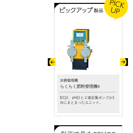
その他製品
水耕栽培機
水質測
小型スクラバー「セムクリーナ
らくらく肥料管理機4
CM-8
ー」
EC計、pH計と２連定量ポンプが1
この1
薬注装置が標準付属し、ガスの中
台にまとまったユニット。
プ等の
和が自動で行えます。
す。