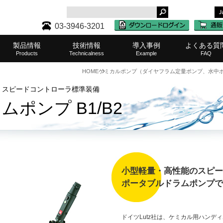
03-3946-3201
製品情報
技術情報
導入事例
よくある質
Products
Technicalness
Example
FAQ
HOME
ケミカルポンプ（ダイヤフラム定量ポンプ、水中
タンク・レベル計一覧
ケミカルポンプ一覧
濾過（ろ過）器一覧
その他取扱メーカー
攪拌機(撹拌機)一覧
水質測定器一覧
水耕栽培機一覧
中和装置一覧
その他製品
半導体・液晶
食品・化粧品
化学・薬品
表面処理
水処理
水産業
その他
農業
医療
サポート・
タンク・
ケミカ
濾過（
取扱製
攪拌機(
ご購入
水質
水耕
その
中和
業務
。スピードコントローラ標準装備
ポンプ B1/B2
小型軽量・高性能のスピー
ポータブルドラムポンプで
ドイツLutz社は、ケミカル用ハン