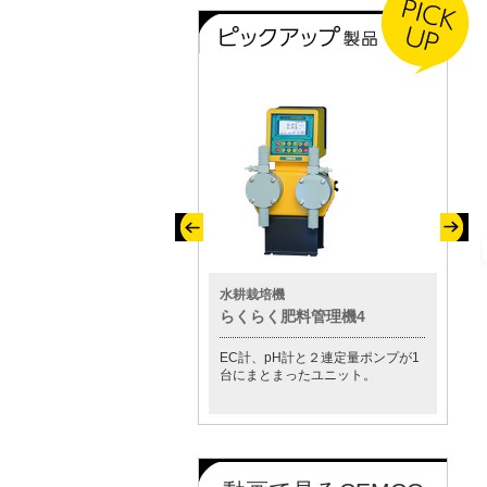
その他製品
水耕栽培機
水質測
小型スクラバー「セムクリーナ
らくらく肥料管理機4
CM-8
ー」
EC計、pH計と２連定量ポンプが1
この1
薬注装置が標準付属し、ガスの中
台にまとまったユニット。
プ等の
和が自動で行えます。
す。