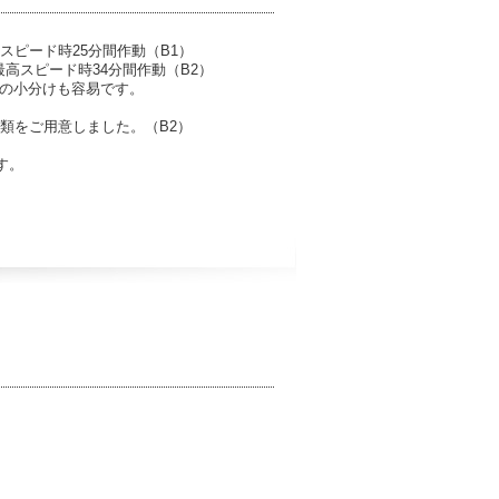
高スピード時25分間作動（B1）
で最高スピード時34分間作動（B2）
量の小分けも容易です。
の3種類をご用意しました。（B2）
す。
。