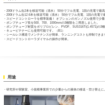
・200ℓドラム缶2本を移送可能（清水） 50分でフル充電、1回の充電で最
・200ℓドラム缶12.6本を移送可能（清水） 50分でフル充電、1回の充電
・スピードコントローラを標準装備！ オプションのガンノズル使用で少
・ポンプチューブ長を500、700、1000mmの3種類をご用意しました。
・ポンプチューブ材質をポリプロピレン、PVDF、SUS316Ti(1.4571)
・キュービテナーにも使用可能です。（B1）
・シールレス構造でメンテナンスが簡単、ランニングコストも抑制できま
・スピードコントローラダイヤルの操作が簡単。
定器
ケミカルポンプ
1S
セムポンエース
用途
台で塩分濃度を測定し、ポン
軽量・小型かつ高耐食、優れた耐
制御も行うことが出来ま
久性を発揮する自吸式の渦巻きポ
ンプです。
・研究所や実験室、小規模事業所での少量からの液体の移送・空け替えに