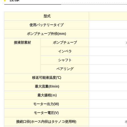
型式
使用バッテリータイプ
ポンプチューブ外径(mm)
接液部素材
ポンプチューブ
インペラ
シャフト
ベアリング
移送可能液温度(℃)
最大流量(ℓ/min)
最大揚程(ｍ)
モーター出力(W)
モーター電圧(V)
接続口径(ホース内径はタケノコ使用時)