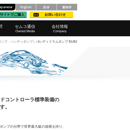
問
セムコ通信
会社情報
Owned Media
Company
ポンプ、ハンディポンプ）
ハンディドラムポンプ B1/B2
メンテナンス
レベル計
ルポンプ
ろ過）器
品・範囲
撹拌機)
・窓口
測定器
栽培機
他製品
装置
範囲
事業所へのアクセス
SDGsへの取り組み
代表挨拶
会社概要
経営理念
採用情報
ドコントローラ標準装備の
す。
ディポンプの分野で世界最大級の規模を誇り、