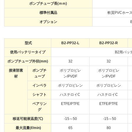
ポンプチューブ長(ｍｍ)
標準付属品
軟質PVC
ホース
オプション
型式
B2-PP32-L
B2-PP32-R
使用バッテリータイプ
B2用バッ
ポンプチューブ外径(mm)
32
32
接液部素
ポンプチ
ポリプロピレ
ポリプロピレ
材
ューブ
ン/PVDF
ン/PVDF
インペラ
ポリプロピレン
ポリプロピレン
シャフト
ハステロイC
ハステロイC
ベアリン
ETFE/PTFE
ETFE/PTFE
グ
移送可能液温度(℃)
-15～50
-15～50
最大流量(ℓ/min)
65
80