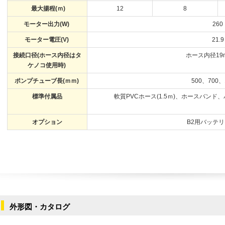
最大揚程(ｍ)
12
8
モーター出力(W)
260
モーター電圧(V)
21.9
接続口径(ホース内径はタ
ホース内径19
ケノコ使用時)
ポンプチューブ長(ｍｍ)
500、700
標準付属品
軟質PVC
ホース(1.5ｍ)、ホースバンド
オプション
B2用バッテ
外形図・カタログ