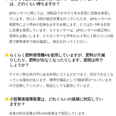
は、どのくらい持ちますか？
pHセンサーに関しては、消耗品ですので１年を目安に交換を推奨し
ています。月に1～2回の校正作業を行っていただき、pHセンサーの
感度等により早めの交換をおすすめ致します。ＥＣは3～5年を目安
に交換を推奨しています。ＥＣセンサーは、pHセンサーの校正時に
清掃をお願いします。ＥＣセンサーも半年から１年に１回ぐらいの頻
度で標準液等で値を確認し、校正を行ってください。
らくらく肥料管理機4を使用していますが、肥料が片減
りしたり、肥料が出なくなったりします。原因は何で
しょうか？
サイホン防止弁の中にある弁部にゴミなどがつまり、吐出できなくな
っている場合があります。標準付属品として3個弁部がついています
ので交換してください。部品としても販売しています。
小型養液循環装置は、どれくらいの規模に対応してい
ますか？
全体の吐出流量が20L/min前後まで対応しています。