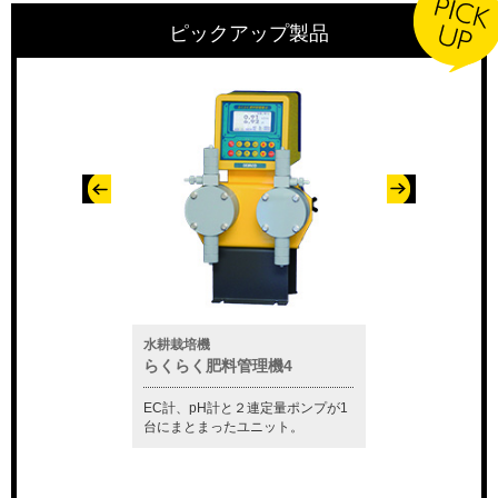
ピックアップ製品
水耕栽培機
水質測定器
ー「セムクリーナ
らくらく肥料管理機4
CM-81S
EC計、pH計と２連定量ポンプが1
この1台で塩分濃度
準付属し、ガスの中
台にまとまったユニット。
プ等の制御も行うこ
えます。
す。