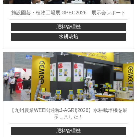
施設園芸・植物工場展 GPEC2026 展示会レポート
肥料管理機
水耕栽培
【九州農業WEEK(通称J-AGRI)2026】水耕栽培機を展
示しました！
肥料管理機