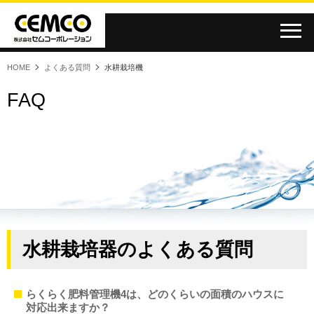
HOME
よくある質問
水耕栽培機
展示会
展示会
農業
農業
FAQ
水耕栽培器のよくある質問
らくらく肥料管理機4は、どのくらいの面積のハウスに
対応出来ますか？