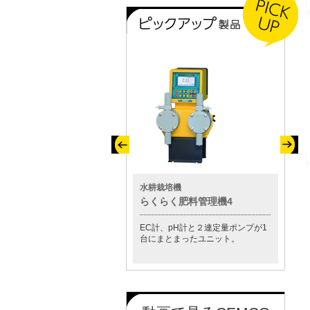
その他製品
水耕栽培機
水質測
小型スクラバー「セムクリーナ
らくらく肥料管理機4
CM-8
ー」
EC計、pH計と２連定量ポンプが1
この1
薬注装置が標準付属し、ガスの中
台にまとまったユニット。
プ等の
和が自動で行えます。
す。