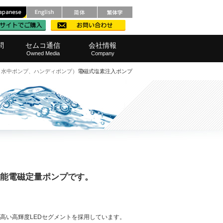
問
セムコ通信
会社情報
Owned Media
Company
、水中ポンプ、ハンディポンプ）
電磁式塩素注入ポンプ
メンテナンス
レベル計
ルポンプ
ろ過）器
品・範囲
撹拌機)
・窓口
測定器
栽培機
他製品
装置
範囲
事業所へのアクセス
SDGsへの取り組み
代表挨拶
会社概要
経営理念
採用情報
能電磁定量ポンプです。
高い高輝度LEDセグメントを採用しています。