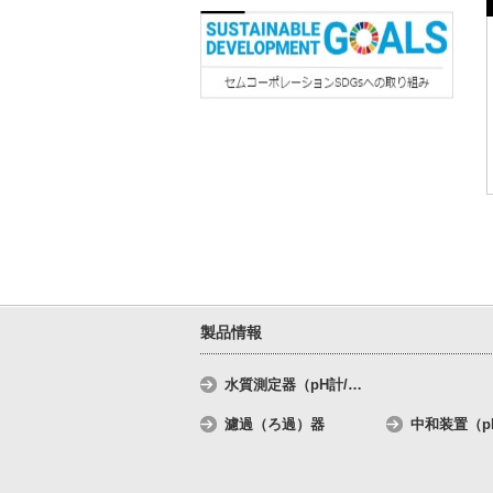
製品情報
水質測定器（pH計/
…
濾過（ろ過）器
中和装置（p