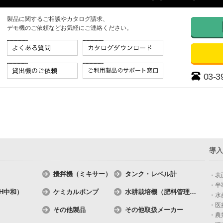
製品に関するご相談やカタログ請求、
デモ機のご依頼などお気軽にご連絡ください。
03-3
導入
攪拌機（ミキサー）
タンク・レベル計
・表
・半
H中和）
ケミカルポンプ
水耕栽培機（肥料管理
…
・水
・医
その他製品
その他取扱メーカー
・農