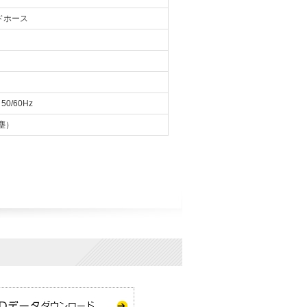
ードホース
0/60Hz
塵）