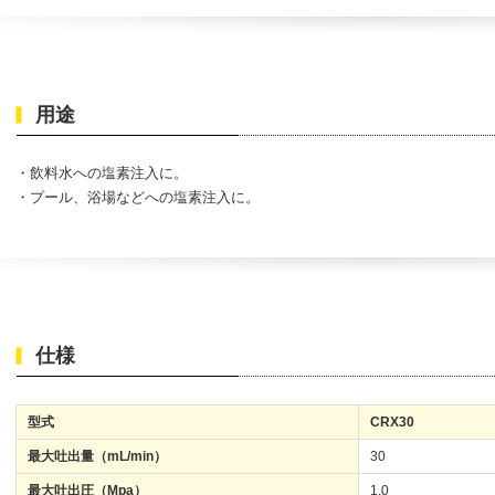
用途
・飲料水への塩素注入に。
・プール、浴場などへの塩素注入に。
定器
ケミカルポンプ
1S
セムポンエース
仕様
台で塩分濃度を測定し、ポン
軽量・小型かつ高耐食、優れた耐
制御も行うことが出来ま
久性を発揮する自吸式の渦巻きポ
ンプです。
型式
CRX30
最大吐出量（mL/min）
30
最大吐出圧（Mpa）
1.0