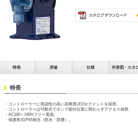
特長
用途
仕様
外形図・カタ
特長
・コントローラーに視認性の高い高輝度LEDセグメントを採用。
・コントローラーは可動式でポンプ据付位置に関わらずアクセス抜群。
・AC100～240Vフリー電源。
・保護形式IP65相当（防水・防塵）。