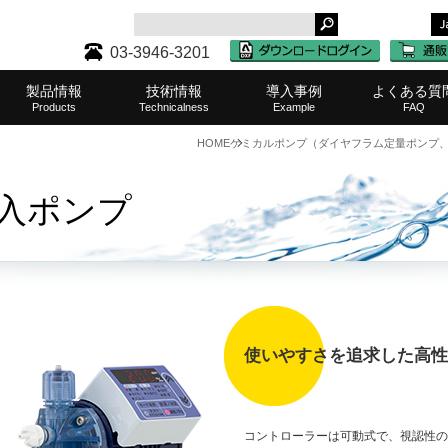
03-3946-3201
製品情報
技術情報
導入事例
よくある質
Products
Technicalness
Example
FAQ
HOME
ケミカルポンプ（ダイヤフラム定量ポンプ
タンク・レベル計一覧
ケミカルポンプ一覧
濾過（ろ過）器一覧
その他取扱メーカー
攪拌機(撹拌機)一覧
水質測定器一覧
水耕栽培機一覧
中和装置一覧
その他製品
半導体・液晶
食品・化粧品
化学・薬品
表面処理
水処理
水産業
その他
農業
医療
サポート・
タンク・
ケミカ
濾過（
取扱製
攪拌機(
ご購入
水質
水耕
その
中和
業務
入ポンプ
使いやすさを追求した高性
コントローラーは可動式で、視認性の