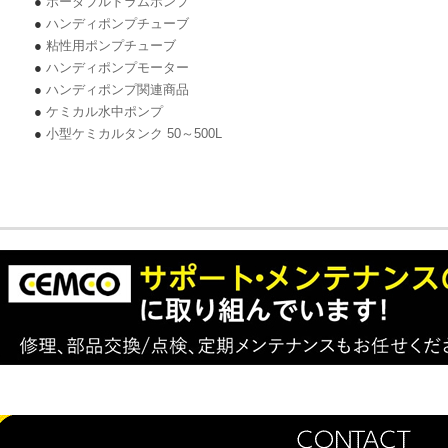
●
ポーダブルドラムポンプ
●
ハンディポンプチューブ
●
粘性用ポンプチューブ
●
ハンディポンプモーター
●
ハンディポンプ関連商品
●
ケミカル水中ポンプ
●
小型ケミカルタンク 50～500L