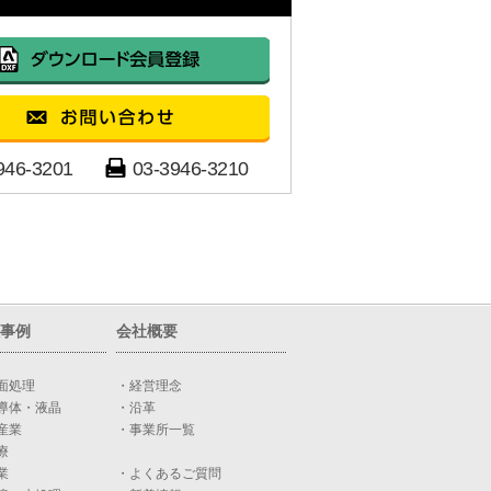
946-3201
03-3946-3210
事例
会社概要
面処理
・経営理念
導体・液晶
・沿革
産業
・事業所一覧
療
業
・よくあるご質問