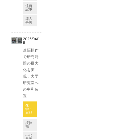
注目
記事
導入
事例
2025/04/1
8
遠隔操作
で研究時
間の最大
化を実
現：大学
研究室へ
の中和装
置
化
学・
薬品
撹拌
機
中和