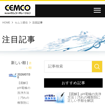
HOME
セムコ通信
注目記事
注目記事
新しい順 |
古
い順
2026/07/3
0
おすすめ記事
【図解】
pH電極の
洗浄方法
【図解】pH電極の洗浄
方法｜汚れの種類別に
｜汚れの
正しい手順を解説
種類別に