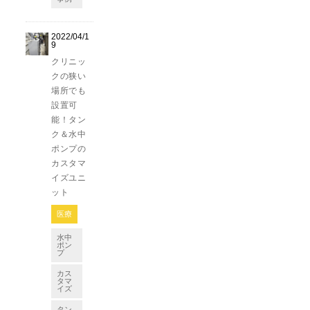
2022/04/1
9
クリニッ
クの狭い
場所でも
設置可
能！タン
ク＆水中
ポンプの
カスタマ
イズユニ
ット
医療
水中
ポン
プ
カス
タマ
イズ
タン