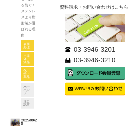
を防ぐ！
資料請求・お問い合わせはこちら!
ステンレ
スより樹
脂製が選
ばれる理
由
表面
処理
03-3946-3201
半導
03-3946-3210
体・
液晶
化
学・
薬品
水中
ポン
プ
注目
記事
2025/09/2
5