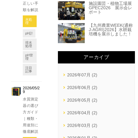
施設園芸・植物工場展
正しい手
GPEC2026 展示会レ
順を解説
ポート
水処
理
【九州農業WEEK(通称
J-AGRI)2026】水耕栽
培機を展示しました！
pH計
排水
処理
pH管
アーカイブ
理
注目
記事
2026年07月 (2)
2026年06月 (2)
2026/05/2
9
水質測定
2026年05月 (2)
器の選び
方ガイド
2026年04月 (2)
｜種類・
用途別に
2026年03月 (2)
徹底解説