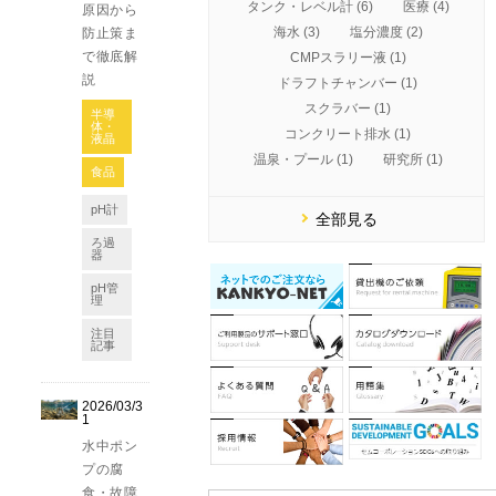
タンク・レベル計 (6)
医療 (4)
原因から
海水 (3)
塩分濃度 (2)
防止策ま
で徹底解
CMPスラリー液 (1)
説
ドラフトチャンバー (1)
スクラバー (1)
半導
体・
コンクリート排水 (1)
液晶
温泉・プール (1)
研究所 (1)
食品
pH計
全部見る
ろ過
器
pH管
理
注目
記事
2026/03/3
1
水中ポン
プの腐
食・故障