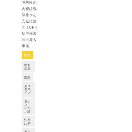
強酸性の
内視鏡洗
浄排水を
安全に処
理！CPH
型中和装
置の導入
事例
医療
中和
装置
医療
カス
タマ
イズ
タン
ク・
レベ
ル計
注目
記事