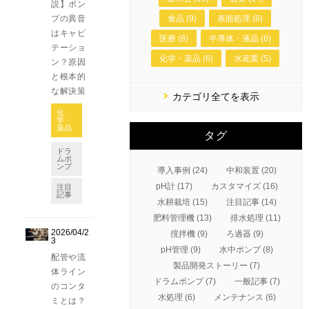
説】ポン
プの異音
食品 (9)
表面処理 (8)
はキャビ
医療 (8)
半導体・液晶 (6)
テーショ
化学・薬品 (6)
水産業 (5)
ン？原因
と根本的
な解決策
カテゴリ全てを表示
化
学・
薬品
タグ
ドラ
ムポ
ンプ
導入事例 (24)
中和装置 (20)
pH計 (17)
カスタマイズ (16)
注目
記事
水耕栽培 (15)
注目記事 (14)
肥料管理機 (13)
排水処理 (11)
2026/04/2
撹拌機 (9)
ろ過器 (9)
3
pH管理 (9)
水中ポンプ (8)
配管や流
製品開発ストーリー (7)
体ライン
ドラムポンプ (7)
一般記事 (7)
のコンタ
水処理 (6)
メンテナンス (6)
ミとは？