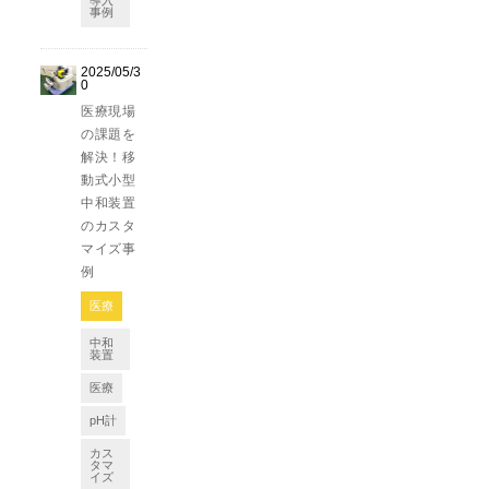
導入
事例
2025/05/3
0
医療現場
の課題を
解決！移
動式小型
中和装置
のカスタ
マイズ事
例
医療
中和
装置
医療
pH計
カス
タマ
イズ