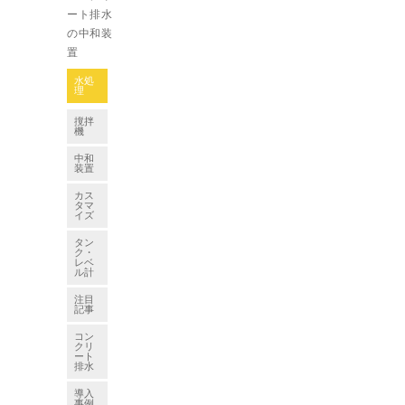
ート排水
の中和装
置
水処
理
撹拌
機
中和
装置
カス
タマ
イズ
タン
ク・
レベ
ル計
注目
記事
コン
クリ
ート
排水
導入
事例