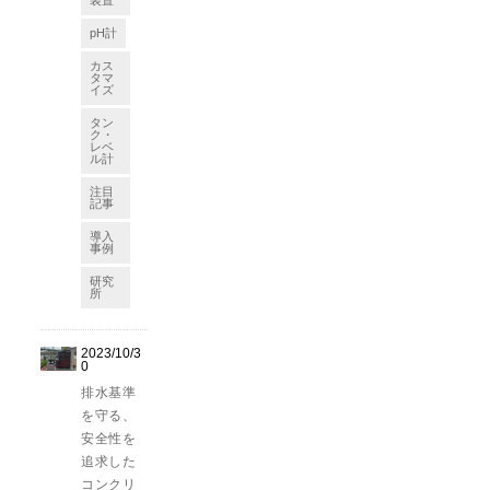
装置
pH計
カス
タマ
イズ
タン
ク・
レベ
ル計
注目
記事
導入
事例
研究
所
2023/10/3
0
排水基準
を守る、
安全性を
追求した
コンクリ