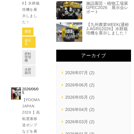
施設園芸・植物工場展
6】水耕栽
GPEC2026 展示会レ
培機を展
ポート
示しまし
た！
【九州農業WEEK(通称
J-AGRI)2026】水耕栽
農業
培機を展示しました！
展示
会
肥料
アーカイブ
管理
機
水耕
2026年07月 (2)
栽培
2026年06月 (2)
2026/06/0
5
2026年05月 (2)
【FOOMA
JAPAN
2026年04月 (2)
2026 】高
粘度液移
2026年03月 (2)
送ポンプ
などを展