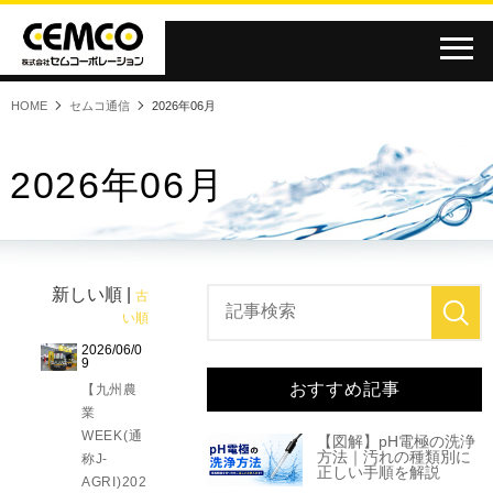
HOME
セムコ通信
2026年06月
2026年06月
新しい順 |
古
い順
2026/06/0
9
おすすめ記事
【九州農
業
WEEK(通
【図解】pH電極の洗浄
方法｜汚れの種類別に
称J-
正しい手順を解説
AGRI)202