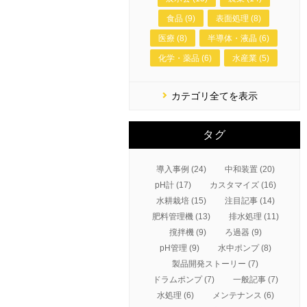
食品 (9)
表面処理 (8)
医療 (8)
半導体・液晶 (6)
化学・薬品 (6)
水産業 (5)
カテゴリ全てを表示
タグ
導入事例 (24)
中和装置 (20)
pH計 (17)
カスタマイズ (16)
水耕栽培 (15)
注目記事 (14)
肥料管理機 (13)
排水処理 (11)
撹拌機 (9)
ろ過器 (9)
pH管理 (9)
水中ポンプ (8)
製品開発ストーリー (7)
ドラムポンプ (7)
一般記事 (7)
水処理 (6)
メンテナンス (6)