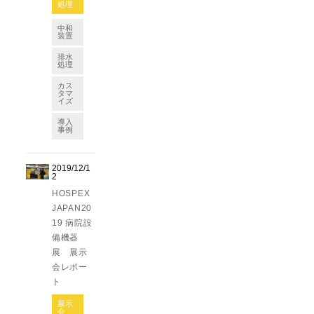
処理
中和
装置
排水
処理
カス
タマ
イズ
導入
事例
2019/12/1
2
HOSPEX
JAPAN20
19 病院設
備機器
展 展示
会レポー
ト
展示
会