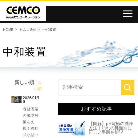
HOME
セムコ通信
中和装置
中和装置
新しい順 |
古
い順
2026/01/1
6
おすすめ記事
老舗酒蔵
の環境対
策を支
【図解】pH電極の洗浄
方法｜汚れの種類別に
援！移動
正しい手順を解説
式小型中