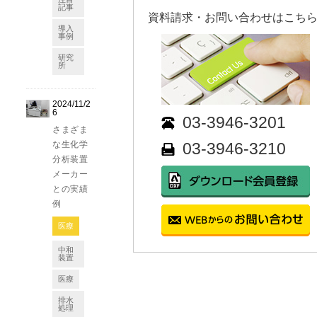
記事
資料請求・お問い合わせはこちら!
導入
事例
研究
所
2024/11/2
6
03-3946-3201
さまざま
な生化学
03-3946-3210
分析装置
メーカー
との実績
例
医療
中和
装置
医療
排水
処理