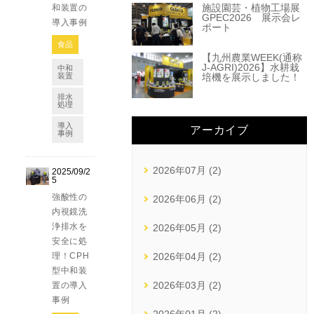
施設園芸・植物工場展
和装置の
GPEC2026 展示会レ
導入事例
ポート
食品
【九州農業WEEK(通称
J-AGRI)2026】水耕栽
中和
培機を展示しました！
装置
排水
処理
導入
アーカイブ
事例
2026年07月 (2)
2025/09/2
5
強酸性の
2026年06月 (2)
内視鏡洗
浄排水を
2026年05月 (2)
安全に処
理！CPH
2026年04月 (2)
型中和装
2026年03月 (2)
置の導入
事例