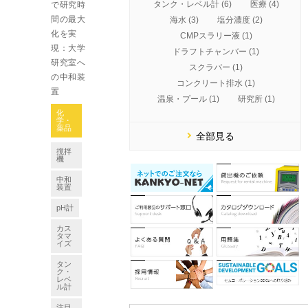
タンク・レベル計 (6)
医療 (4)
で研究時
間の最大
海水 (3)
塩分濃度 (2)
化を実
CMPスラリー液 (1)
現：大学
ドラフトチャンバー (1)
研究室へ
スクラバー (1)
の中和装
コンクリート排水 (1)
置
温泉・プール (1)
研究所 (1)
化
学・
薬品
全部見る
撹拌
機
中和
装置
pH計
カス
タマ
イズ
タン
ク・
レベ
ル計
注目