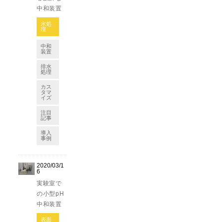
中和装置
水処
理
中和
装置
排水
処理
カス
タマ
イズ
注目
記事
導入
事例
2020/03/1
6
実験室で
の小型pH
中和装置
表面