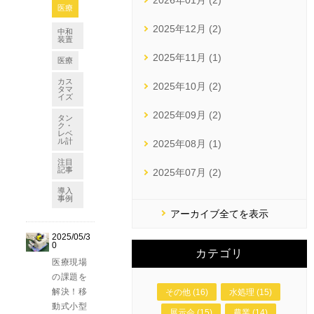
2026年01月 (2)
医療
2025年12月 (2)
中和
装置
2025年11月 (1)
医療
カス
2025年10月 (2)
タマ
イズ
2025年09月 (2)
タン
ク・
レベ
ル計
2025年08月 (1)
注目
記事
2025年07月 (2)
導入
事例
アーカイブ全てを表示
2025/05/3
0
カテゴリ
医療現場
の課題を
解決！移
その他 (16)
水処理 (15)
動式小型
展示会 (15)
農業 (14)