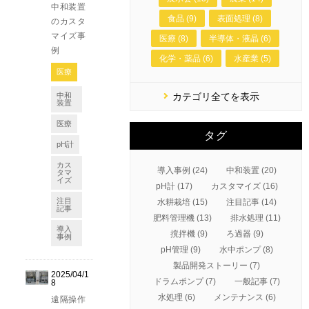
中和装置
食品 (9)
表面処理 (8)
のカスタ
マイズ事
医療 (8)
半導体・液晶 (6)
例
化学・薬品 (6)
水産業 (5)
医療
中和
カテゴリ全てを表示
装置
医療
タグ
pH計
カス
導入事例 (24)
中和装置 (20)
タマ
イズ
pH計 (17)
カスタマイズ (16)
注目
水耕栽培 (15)
注目記事 (14)
記事
肥料管理機 (13)
排水処理 (11)
導入
撹拌機 (9)
ろ過器 (9)
事例
pH管理 (9)
水中ポンプ (8)
製品開発ストーリー (7)
2025/04/1
ドラムポンプ (7)
一般記事 (7)
8
水処理 (6)
メンテナンス (6)
遠隔操作