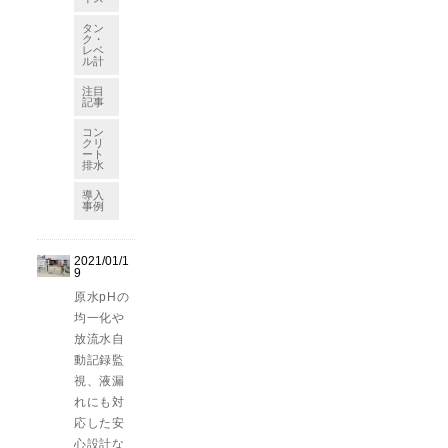
タン
ク・
レベ
ル計
注目
記事
コン
クリ
ート
排水
導入
事例
2021/01/1
9
原水pHの
均一化や
放流水自
動記録監
視、液漏
れにも対
応した安
心設計な