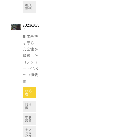
導入
事例
2023/10/3
0
排水基準
を守る、
安全性を
追求した
コンクリ
ート排水
の中和装
置
水処
理
撹拌
機
中和
装置
カス
タマ
イズ