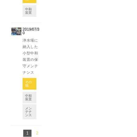
中和
装置
2019/07/3
0
浄水場に
納入した
小型中和
装置の保
守メンテ
ナンス
その
他
中和
装置
メン
テナ
ンス
1
2