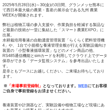
2025年5月28日(水)～30(金)の3日間、グランメッセ熊本に
て西日本最大級の農業・畜産の展示会である九州 農業
WEEKが開催されます。
弊社は植物工場の参入支援や、作業負担を軽減する製品な
ど最新の技術が一堂に集結した「スマート農業EXPO」に
出展。
水耕栽培用養液の自動濃度管理装置「らくらく肥料管理機
4」や、 1台で小規模な養液管理全般が行える実験設備向け
装置の「小型養液循環装置」などのメイン商品の他、
RS485通信機能とsimカードを利用してクラウド上でデータ
保存ができる「データ監視システム」を参考出品いたしま
す。
是非ともブースにお越しください。ご来場お待ちしており
ます。
※
「来場事前登録制」
となっております。
WEB
にてお客様
ご自身で事前登録をお済ませください。
養液装置や計測器など、実験設備や植物工場など現場にあ