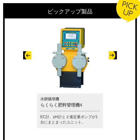
ピックアップ製品
水耕栽培機
水質測定器
ー「セムクリーナ
らくらく肥料管理機4
CM-81S
EC計、pH計と２連定量ポンプが1
この1台で塩分濃度
準付属し、ガスの中
台にまとまったユニット。
プ等の制御も行うこ
えます。
す。