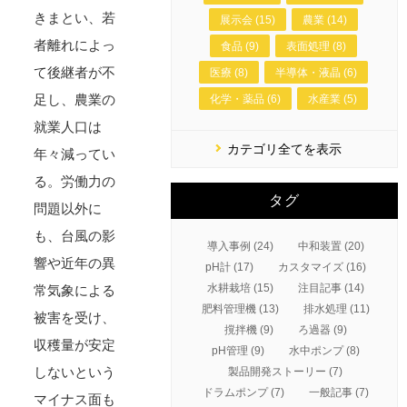
きまとい、若
展示会 (15)
農業 (14)
者離れによっ
食品 (9)
表面処理 (8)
て後継者が不
医療 (8)
半導体・液晶 (6)
足し、農業の
化学・薬品 (6)
水産業 (5)
就業人口は
カテゴリ全てを表示
年々減ってい
る。労働力の
タグ
問題以外に
も、台風の影
導入事例 (24)
中和装置 (20)
響や近年の異
pH計 (17)
カスタマイズ (16)
水耕栽培 (15)
注目記事 (14)
常気象による
肥料管理機 (13)
排水処理 (11)
被害を受け、
撹拌機 (9)
ろ過器 (9)
収穫量が安定
pH管理 (9)
水中ポンプ (8)
しないという
製品開発ストーリー (7)
ドラムポンプ (7)
一般記事 (7)
マイナス面も