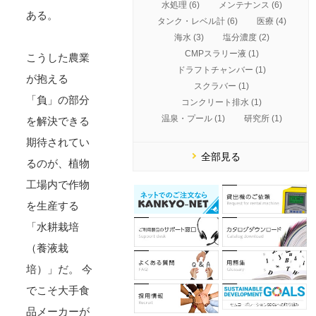
水処理 (6)
メンテナンス (6)
ある。
タンク・レベル計 (6)
医療 (4)
海水 (3)
塩分濃度 (2)
CMPスラリー液 (1)
こうした農業
ドラフトチャンバー (1)
が抱える
スクラバー (1)
「負」の部分
コンクリート排水 (1)
温泉・プール (1)
研究所 (1)
を解決できる
期待されてい
全部見る
るのが、植物
工場内で作物
を生産する
「水耕栽培
（養液栽
培）」だ。 今
でこそ大手食
品メーカーが