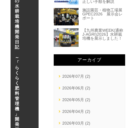
の
正しい手順を解説
水
施設園芸・植物工場展
耕
GPEC2026 展示会レ
栽
ポート
培
機
【九州農業WEEK(通称
開
J-AGRI)2026】水耕栽
発
培機を展示しました！
日
記
～
アーカイブ
「
ら
く
2026年07月 (2)
ら
く
肥
2026年06月 (2)
料
管
2026年05月 (2)
理
機
2026年04月 (2)
」
開
2026年03月 (2)
発