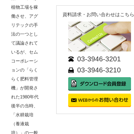
植物工場を稼
資料請求・お問い合わせはこちら!
働させ、アグ
リテックの手
法の一つとし
て議論されて
いるが、セム
03-3946-3201
コーポレーシ
03-3946-3210
ョンの「らく
らく肥料管理
機」が開発さ
れた1980年代
後半の当時、
「水耕栽培
（養液栽
培）」の一般