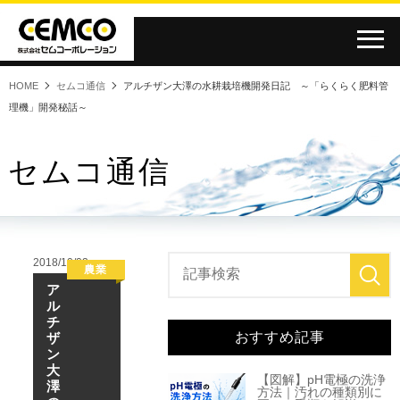
HOME
セムコ通信
アルチザン大澤の水耕栽培機開発日記 ～「らくらく肥料管
理機」開発秘話～
セムコ通信
2018/10/02
農業
ア
ル
チ
おすすめ記事
ザ
ン
大
【図解】pH電極の洗浄
澤
方法｜汚れの種類別に