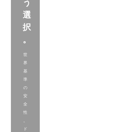
う
選
択
。
世
界
基
準
の
安
全
性
。
ド