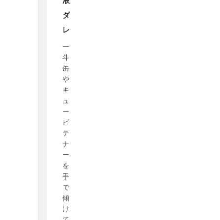
液
ダ
レ
一
斗
缶
や
キ
ュ
ー
ビ
テ
ナ
ー
を
手
で
傾
け
て