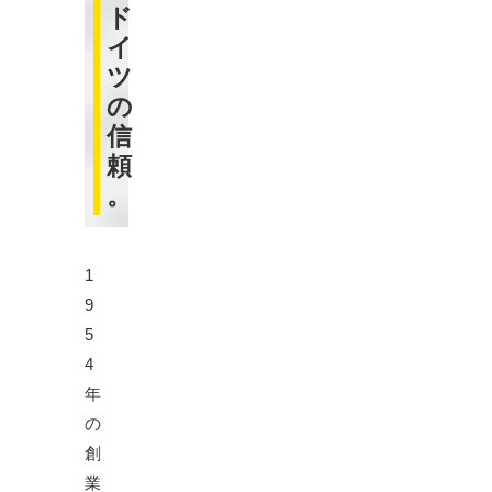
ド
イ
ツ
の
信
頼
。
1
9
5
4
年
の
創
業