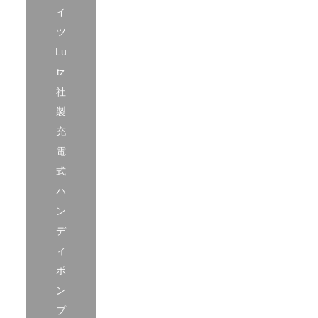
イ
ツ
Lu
tz
社
製
充
電
式
ハ
ン
デ
ィ
ポ
ン
プ