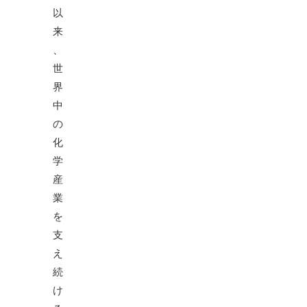
以
来
、
世
界
中
の
化
学
産
業
を
支
え
続
け