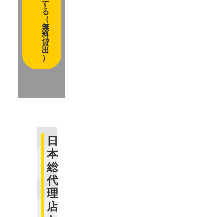
す
る
（
無
料
貸
出
）
日
本
総
代
理
店