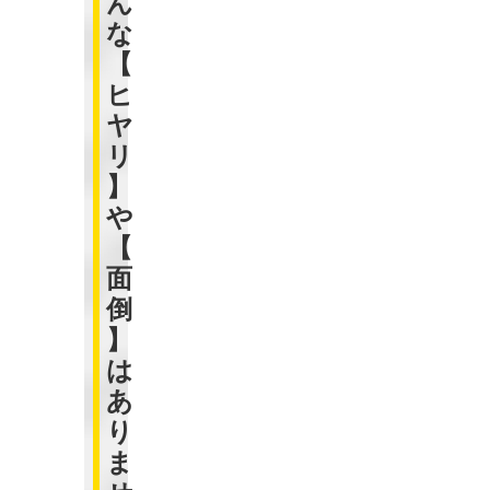
ん
な
【
ヒ
ヤ
リ
】
や
【
面
倒
】
は
あ
り
ま