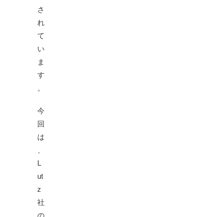
さ
れ
て
い
ま
す
。
今
回
は
、
L
ut
z
社
の