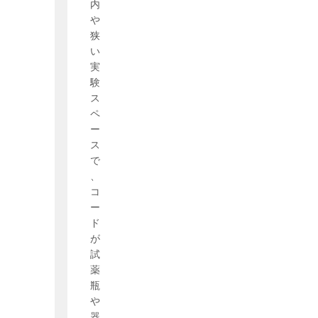
内
や
狭
い
実
験
ス
ペ
ー
ス
で
、
コ
ー
ド
が
試
薬
瓶
や
器