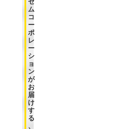
セ
ム
コ
ー
ポ
レ
ー
シ
ョ
ン
が
お
届
け
す
る
、