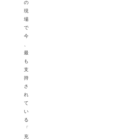
の
現
場
で
今
、
最
も
支
持
さ
れ
て
い
る
「
充