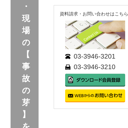
・
資料請求・お問い合わせはこちら!
現
場
の
【
03-3946-3201
事
03-3946-3210
故
の
芽
】
を