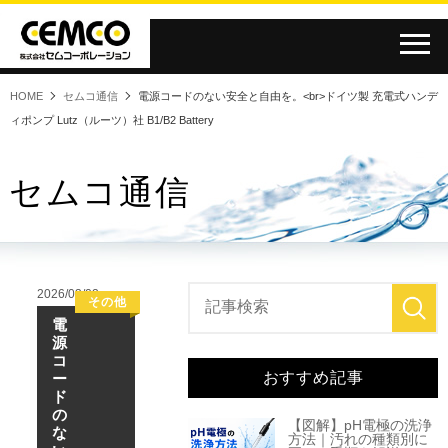
HOME
セムコ通信
電源コードのない安全と自由を。<br>ドイツ製 充電式ハンデ
ィポンプ Lutz（ルーツ）社 B1/B2 Battery
セムコ通信
2026/03/02
その他
食品
電
源
コ
おすすめ記事
ー
ド
の
【図解】pH電極の洗浄
な
方法｜汚れの種類別に