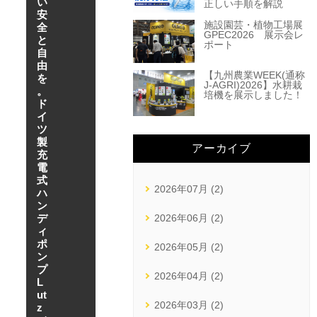
い
正しい手順を解説
安
施設園芸・植物工場展
全
GPEC2026 展示会レ
と
ポート
自
由
【九州農業WEEK(通称
を
J-AGRI)2026】水耕栽
。
培機を展示しました！
ド
イ
ツ
製
アーカイブ
充
電
式
2026年07月 (2)
ハ
ン
デ
2026年06月 (2)
ィ
ポ
2026年05月 (2)
ン
プ
2026年04月 (2)
L
ut
2026年03月 (2)
z