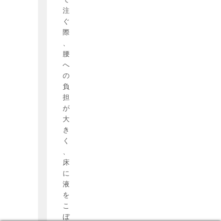
注
ぐ
際
、
腰
へ
の
負
担
が
大
き
く
、
床
に
液
を
こ
ぼ