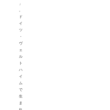
」
。
ド
イ
ツ
・
ヴ
ェ
ル
ト
ハ
イ
ム
で
生
ま
れ