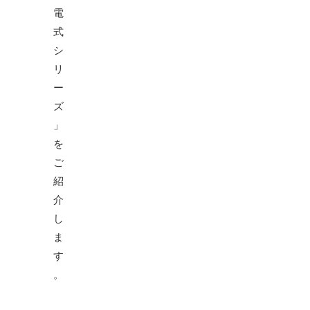
電
式
シ
リ
ー
ズ
」
を
ご
紹
介
し
ま
す
。