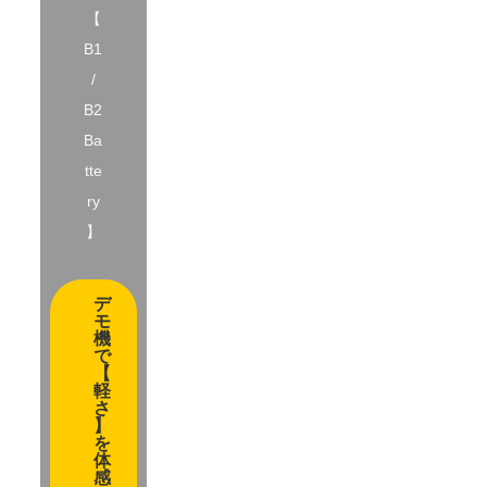
【
B1
/
B2
Ba
tte
ry
】
デ
モ
機
で
【
軽
さ
】
を
体
感