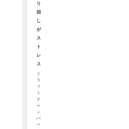
り
回
し
が
ス
ト
レ
ス
ド
ラ
フ
ト
チ
ャ
ン
バ
ー