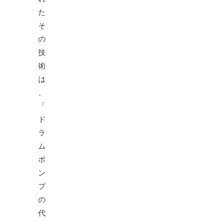
た
そ
の
技
術
は
、
「
ド
ラ
ム
ポ
ン
プ
の
代