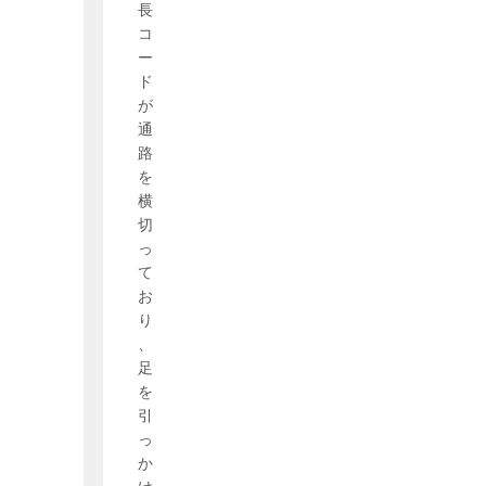
長
コ
ー
ド
が
通
路
を
横
切
っ
て
お
り
、
足
を
引
っ
か