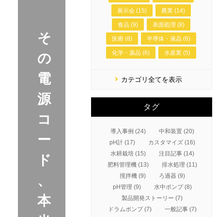
展示会 (15)
農業 (14)
食品 (9)
表面処理 (8)
そ
医療 (8)
半導体・液晶 (6)
化学・薬品 (6)
水産業 (5)
の
電
カテゴリ全てを表示
源
タグ
コ
導入事例 (24)
中和装置 (20)
ー
pH計 (17)
カスタマイズ (16)
水耕栽培 (15)
注目記事 (14)
ド
肥料管理機 (13)
排水処理 (11)
撹拌機 (9)
ろ過器 (9)
、
pH管理 (9)
水中ポンプ (8)
本
製品開発ストーリー (7)
ドラムポンプ (7)
一般記事 (7)