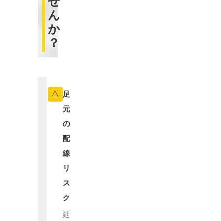
せ
ん
か
？
⚠️
足
元
の
配
線
リ
ス
ク
延