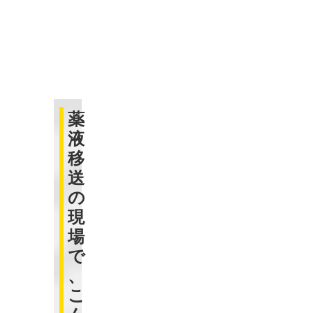
薬
液
移
送
の
現
場
で
、
こ