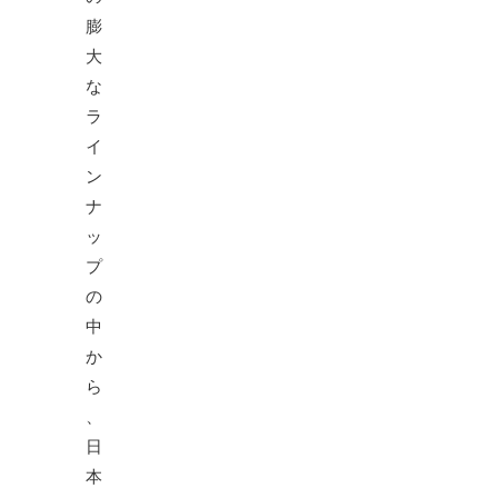
膨
大
な
ラ
イ
ン
ナ
ッ
プ
の
中
か
ら
、
日
本