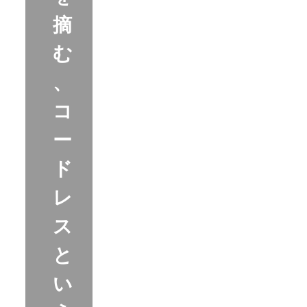
摘
む
、
コ
ー
ド
レ
ス
と
い