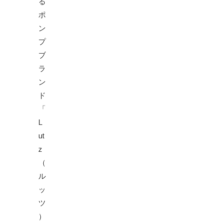
る
ポ
ン
プ
ブ
ラ
ン
ド
「
L
ut
z
（
ル
ッ
ツ
）