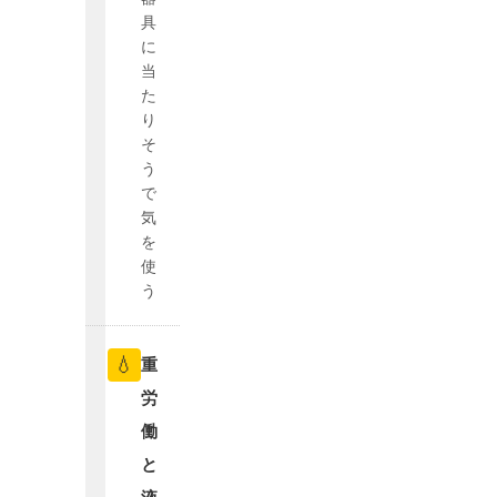
具
に
当
た
り
そ
う
で
気
を
使
う
💧
重
労
働
と