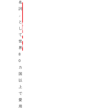
名
詞
」
と
し
て
世
界
8
0
カ
国
以
上
で
愛
用