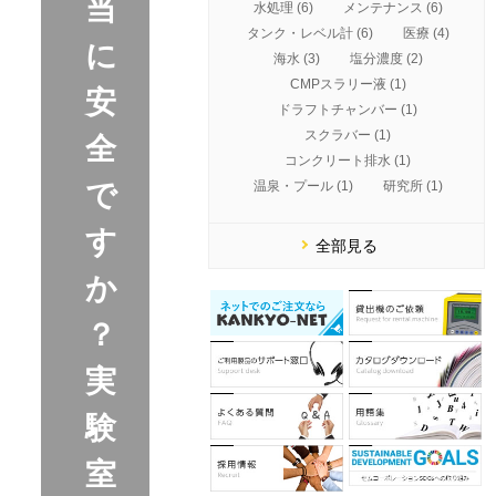
当
水処理 (6)
メンテナンス (6)
タンク・レベル計 (6)
医療 (4)
に
海水 (3)
塩分濃度 (2)
CMPスラリー液 (1)
安
ドラフトチャンバー (1)
スクラバー (1)
全
コンクリート排水 (1)
温泉・プール (1)
研究所 (1)
で
す
全部見る
か
？
実
験
室