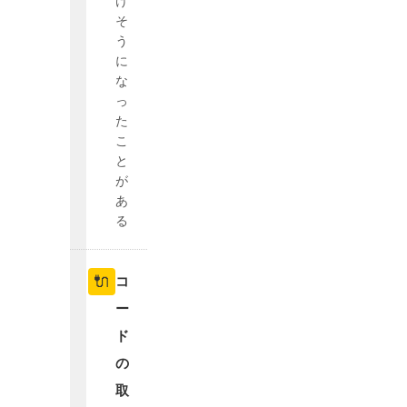
け
そ
う
に
な
っ
た
こ
と
が
あ
る
🔌
コ
ー
ド
の
取