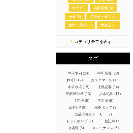
食品 (9)
表面処理 (8)
医療 (8)
半導体・液晶 (6)
化学・薬品 (6)
水産業 (5)
カテゴリ全てを表示
タグ
導入事例 (24)
中和装置 (20)
pH計 (17)
カスタマイズ (16)
水耕栽培 (15)
注目記事 (14)
肥料管理機 (13)
排水処理 (11)
撹拌機 (9)
ろ過器 (9)
pH管理 (9)
水中ポンプ (8)
製品開発ストーリー (7)
ドラムポンプ (7)
一般記事 (7)
水処理 (6)
メンテナンス (6)