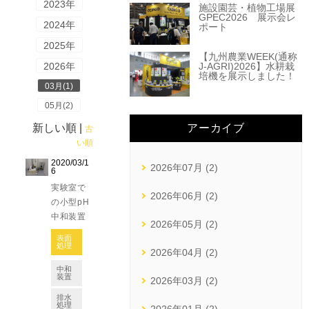
2023年
施設園芸・植物工場展
GPEC2026 展示会レ
2024年
ポート
2025年
【九州農業WEEK(通称
J-AGRI)2026】水耕栽
2026年
培機を展示しました！
03月(1)
05月(2)
新しい順 |
アーカイブ
古
い順
2020/03/1
2026年07月 (2)
6
実験室で
2026年06月 (2)
の小型pH
中和装置
2026年05月 (2)
表面
処理
2026年04月 (2)
中和
装置
2026年03月 (2)
排水
処理