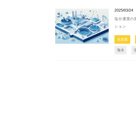
2025/03/24
塩分濃度の
ション
水産業
海水