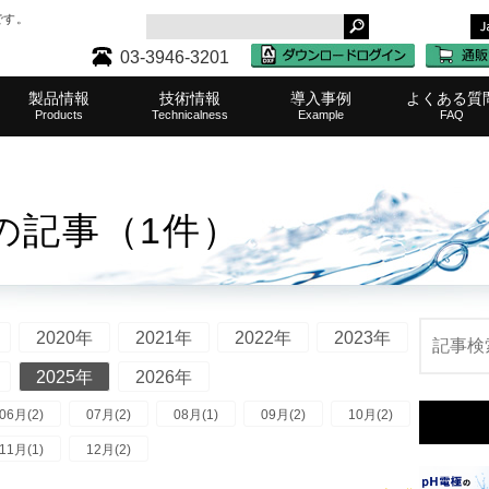
です。
03-3946-3201
製品情報
技術情報
導入事例
よくある質
Products
Technicalness
Example
FAQ
タンク・レベル計一覧
ケミカルポンプ一覧
濾過（ろ過）器一覧
その他取扱メーカー
水質測定器一覧
水耕栽培機一覧
中和装置一覧
攪拌機一覧
その他製品
半導体・液晶
表面処理
水処理
水産業
その他
農業
医療
食品
サポート・
タンク・
ケミカ
濾過（
取扱製
ご購入
水質
水耕
その
中和
業務
攪
月の記事（1件）
2020年
2021年
2022年
2023年
2025年
2026年
06月(2)
07月(2)
08月(1)
09月(2)
10月(2)
11月(1)
12月(2)