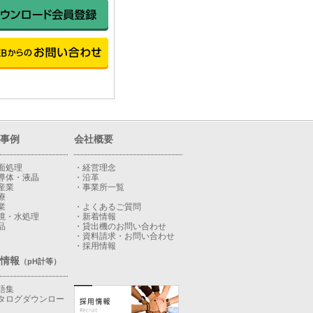
事例
会社概要
面処理
・経営理念
導体・液晶
・沿革
産業
・事業所一覧
療
業
・よくあるご質問
境・水処理
・新着情報
品
・貸出機のお問い合わせ
・資料請求・お問い合わせ
・採用情報
情報
（pH計等）
語集
タログダウンロー