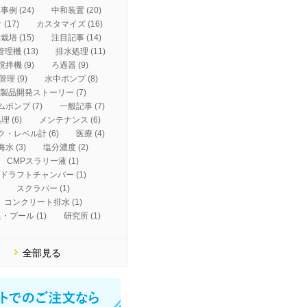
事例 (24)
中和装置 (20)
 (17)
カスタマイズ (16)
栽培 (15)
注目記事 (14)
理機 (13)
排水処理 (11)
撹拌機 (9)
ろ過器 (9)
管理 (9)
水中ポンプ (8)
製品開発ストーリー (7)
ポンプ (7)
一般記事 (7)
理 (6)
メンテナンス (6)
ク・レベル計 (6)
医療 (4)
海水 (3)
塩分濃度 (2)
CMPスラリー液 (1)
ドラフトチャンバー (1)
スクラバー (1)
コンクリート排水 (1)
・プール (1)
研究所 (1)
全部見る