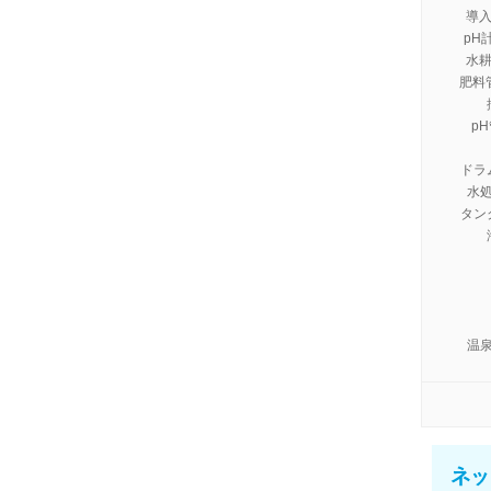
導入
pH計
水耕
肥料管
pH
ドラム
水処
タン
温泉