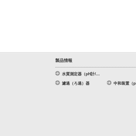
製品情報
水質測定器（pH計/
…
濾過（ろ過）器
中和装置（p