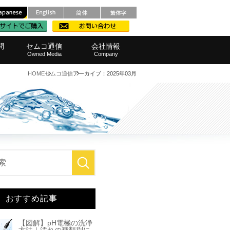
問
セムコ通信
会社情報
Owned Media
Company
HOME
セムコ通信
アーカイブ：2025年03月
メンテナンス
レベル計
ルポンプ
ろ過）器
品・範囲
・窓口
測定器
栽培機
他製品
装置
範囲
拌機
事業所へのアクセス
SDGsへの取り組み
代表挨拶
会社概要
経営理念
採用情報
おすすめ記事
【図解】pH電極の洗浄