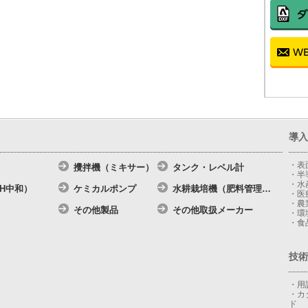
導入
・表
攪拌機（ミキサー）
タンク・レベル計
・半
・水
H中和）
ケミカルポンプ
水耕栽培機（肥料管理
…
・医
・農
その他製品
その他取扱メーカー
・環
・食
技術
・用
・カ
ド