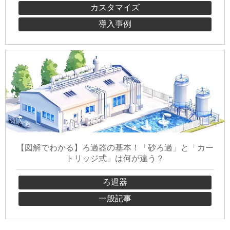
カスタマイズ
導入事例
【図解でわかる】ろ過器の基本！「砂ろ過」と「カー
トリッジ式」は何が違う？
ろ過器
一般記事