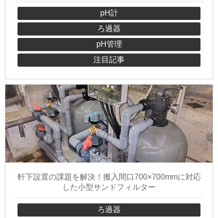
pH計
ろ過器
pH管理
注目記事
軒下設置の課題を解決！搬入間口700×700mmに対応
した小型サンドフィルター
ろ過器