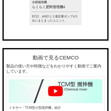
水耕栽培機
水質測定器
ー「セムクリーナ
らくらく肥料管理機4
CM-81S
EC計、pH計と２連定量ポンプが1
この1台で塩分濃度
準付属し、ガスの中
台にまとまったユニット。
プ等の制御も行うこ
えます。
す。
動画で見るCEMCO
製品の使い方や特徴などをわかりやすく動画でご案内
しています。
ミキサー「TCM型小型撹拌機」紹介