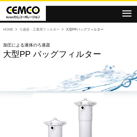
HOME
ろ過器・工業用フィルター
大型PPバッグフィルター
半導体・液晶
水処理
その他
食品
加圧による液体のろ過器
大型PP バッグフィルター