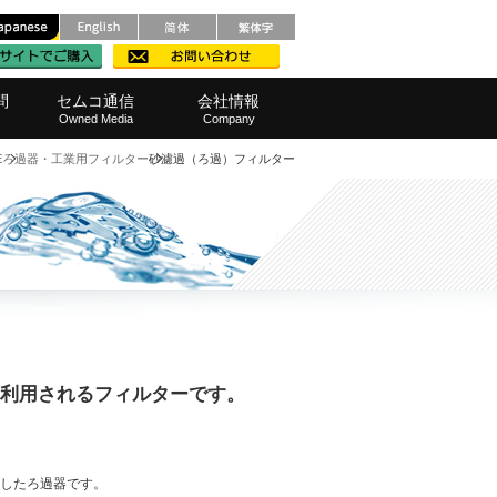
問
セムコ通信
会社情報
Owned Media
Company
E
ろ過器・工業用フィルター
砂濾過（ろ過）フィルター
メンテナンス
レベル計
ルポンプ
ろ過）器
品・範囲
撹拌機)
・窓口
測定器
栽培機
他製品
装置
範囲
事業所へのアクセス
SDGsへの取り組み
代表挨拶
会社概要
経営理念
採用情報
半導体・液晶
水処理
その他
食品
利用されるフィルターです。
したろ過器です。