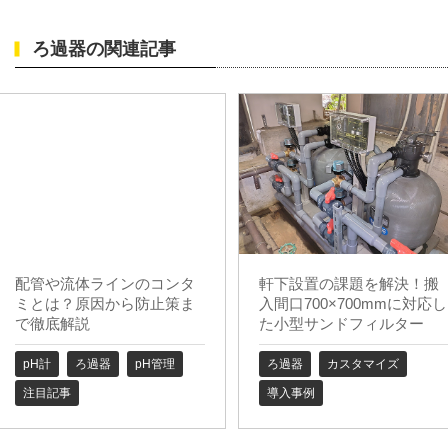
ろ過器の関連記事
配管や流体ラインのコンタ
軒下設置の課題を解決！搬
ミとは？原因から防止策ま
入間口700×700mmに対応し
で徹底解説
た小型サンドフィルター
pH計
ろ過器
pH管理
ろ過器
カスタマイズ
注目記事
導入事例