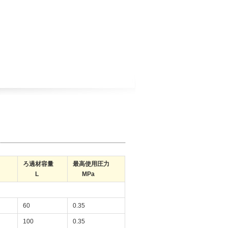
径
ろ過材容量
最高使用圧力
L
MPa
60
0.35
100
0.35