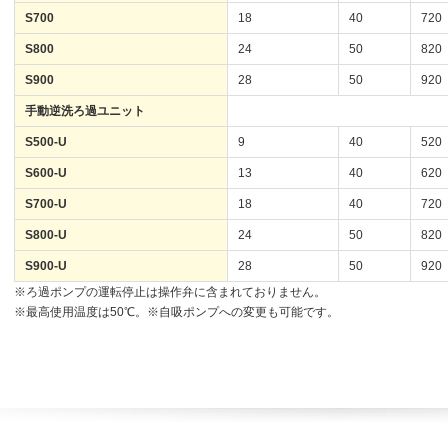
S700
18
40
720
S800
24
50
820
S900
28
50
920
手動逆洗ろ過ユニット
S500-U
9
40
520
S600-U
13
40
620
S700-U
18
40
720
S800-U
24
50
820
S900-U
28
50
920
※ろ過ポンプの運転停止は操作弁に含まれておりません。
※最高使用温度は50℃。※自吸ポンプへの変更も可能です。