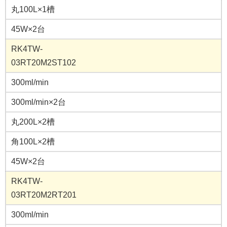
丸100L×1槽
45W×2台
RK4TW-
03RT20M2ST102
300ml/min
300ml/min×2台
丸200L×2槽
角100L×2槽
45W×2台
RK4TW-
03RT20M2RT201
300ml/min