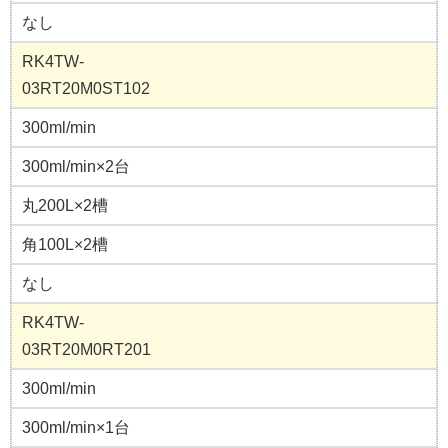
なし
RK4TW-
03RT20M0ST102
300ml/min
300ml/min×2台
丸200L×2槽
角100L×2槽
なし
RK4TW-
03RT20M0RT201
300ml/min
300ml/min×1台