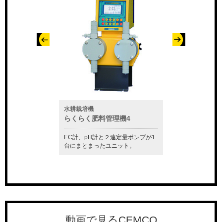
水質測定器
ケミカルポンプ
管理機4
CM-81S
セムポンエース
と２連定量ポンプが1
この1台で塩分濃度を測定し、ポン
軽量・小型かつ高耐
たユニット。
プ等の制御も行うことが出来ま
久性を発揮する自吸
す。
ンプです。
動画で見るCEMCO