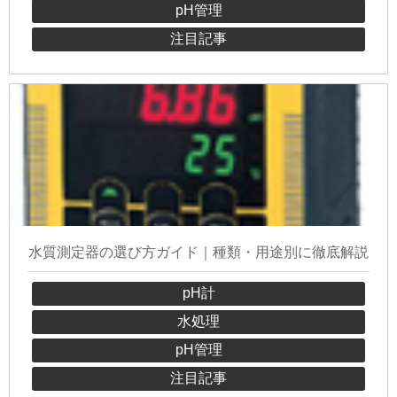
pH管理
注目記事
水質測定器の選び方ガイド｜種類・用途別に徹底解説
pH計
水処理
pH管理
注目記事