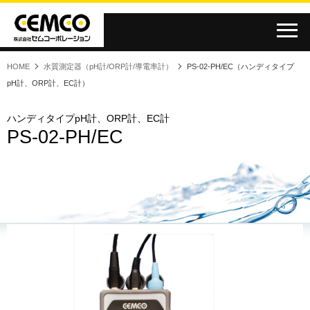
HOME
水質測定器（pH計/ORP計/導電率計）
PS-02-PH/EC（ハンディタイプ
pH計、ORP計、EC計）
半導体・液晶
化学・薬品
表面処理
水処理
水処理
水産業
食品
食品
ハンディタイプpH計、ORP計、EC計
PS-02-PH/EC