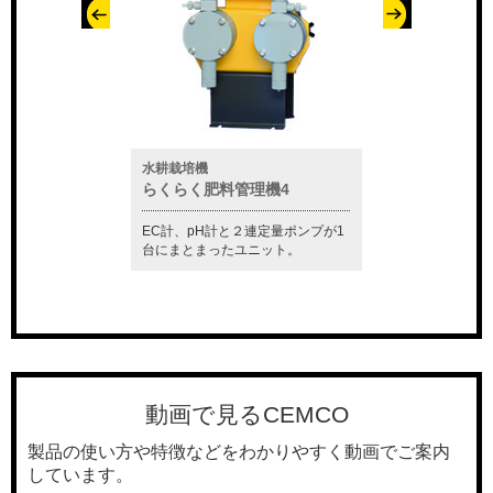
水質測定器
ケミカルポンプ
管理機4
CM-81S
セムポンエース
と２連定量ポンプが1
この1台で塩分濃度を測定し、ポン
軽量・小型かつ高耐
たユニット。
プ等の制御も行うことが出来ま
久性を発揮する自吸
す。
ンプです。
動画で見るCEMCO
製品の使い方や特徴などをわかりやすく動画でご案内
しています。