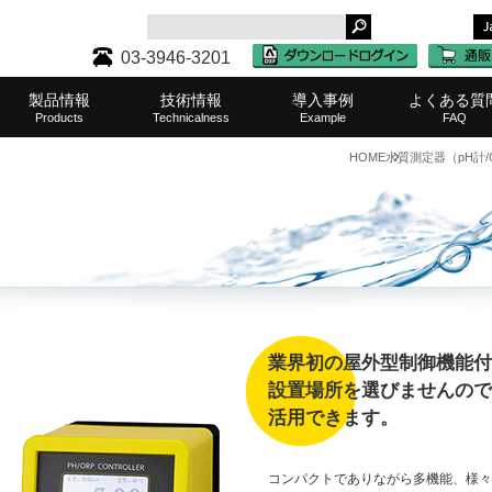
03-3946-3201
製品情報
技術情報
導入事例
よくある質
Products
Technicalness
Example
FAQ
HOME
水質測定器（pH計/
タンク・レベル計一覧
ケミカルポンプ一覧
濾過（ろ過）器一覧
その他取扱メーカー
攪拌機(撹拌機)一覧
水質測定器一覧
水耕栽培機一覧
中和装置一覧
その他製品
半導体・液晶
食品・化粧品
化学・薬品
表面処理
水処理
水産業
その他
農業
医療
サポート・
タンク・
ケミカ
濾過（
取扱製
攪拌機(
ご購入
水質
水耕
その
中和
業務
業界初の屋外型制御機能付p
設置場所を選びませんので
活用できます。
コンパクトでありながら多機能、様々