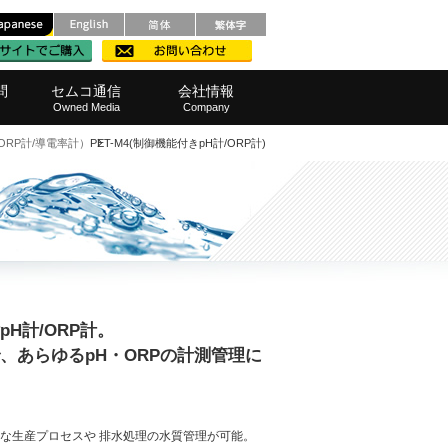
問
セムコ通信
会社情報
Owned Media
Company
ORP計/導電率計）
PET-M4(制御機能付きpH計/ORP計)
メンテナンス
レベル計
ルポンプ
ろ過）器
品・範囲
撹拌機)
・窓口
測定器
栽培機
他製品
装置
範囲
事業所へのアクセス
SDGsへの取り組み
代表挨拶
会社概要
経営理念
採用情報
半導体・液晶
化学・薬品
表面処理
水処理
水処理
水産業
食品
食品
H計/ORP計。
、あらゆるpH・ORPの計測管理に
な生産プロセスや 排水処理の水質管理が可能。