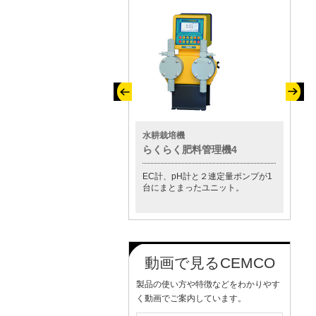
その他製品
水耕栽培機
水質測
小型スクラバー「セムクリーナ
らくらく肥料管理機4
CM-8
ー」
EC計、pH計と２連定量ポンプが1
この1
薬注装置が標準付属し、ガスの中
台にまとまったユニット。
プ等の
和が自動で行えます。
す。
動画で見るCEMCO
製品の使い方や特徴などをわかりやす
く動画でご案内しています。