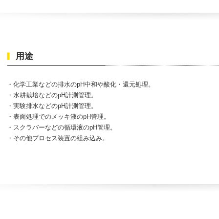
用途
・
化学工業などの排水のpH中和や酸化・還元処理。
・
水耕栽培などのpH計測管理。
・
実験排水などのpH計測管理。
・表面処理でのメッキ液のpH管理。
・スクラバーなどの循環液のpH管理。
・その他
プロセス装置の組み込み。