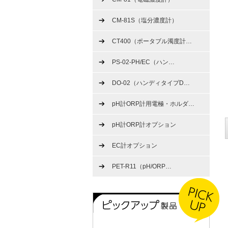
CM-81S（塩分濃度計）
CT400（ポータブル濁度計
…
PS-02-PH/EC（ハン
…
DO-02（ハンディタイプD
…
pH計ORP計用電極・ホルダ
…
pH計ORP計オプション
EC計オプション
PET-R11（pH/ORP
…