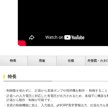
特長
用途
仕様
外形図・カタ
特長
・制御盤を使わずに、計器から直接ポンプや撹拌機を動作・ 制御するこ
・計器への入力電圧に対応した有電圧が出力されるため、各端子に機器を
計器から動作・制御が可能です。
・充実の制御機能に加え、入力接点、pH/ORP異常警報出力、伝送出力も