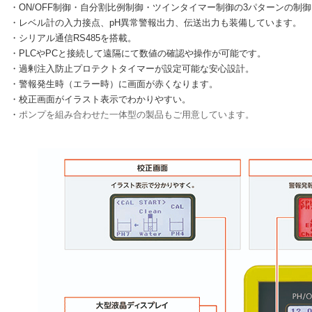
・ON/OFF制御・自分割比例制御・ツインタイマー制御の3パターンの制御
・レベル計の入力接点、pH異常警報出力、伝送出力も装備しています。
・シリアル通信RS485を搭載。
・PLCやPCと接続して遠隔にて数値の確認や操作が可能です。
・過剰注入防止プロテクトタイマーが設定可能な安心設計。
・警報発生時（エラー時）に画面が赤くなります。
・校正画面がイラスト表示でわかりやすい。
・
ポンプを組み合わせた一体型の製品もご用意しています。
定器
ケミカルポンプ
1S
セムポンエース
台で塩分濃度を測定し、ポン
軽量・小型かつ高耐食、優れた耐
制御も行うことが出来ま
久性を発揮する自吸式の渦巻きポ
ンプです。