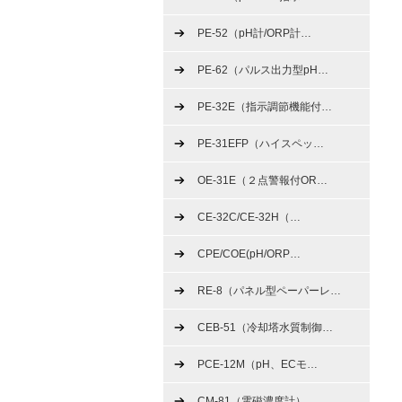
PE-52（pH計/ORP計
…
PE-62（パルス出力型pH
…
PE-32E（指示調節機能付
…
PE-31EFP（ハイスペッ
…
OE-31E（２点警報付OR
…
CE-32C/CE-32H（
…
CPE/COE(pH/ORP
…
RE-8（パネル型ペーパーレ
…
CEB-51（冷却塔水質制御
…
PCE-12M（pH、ECモ
…
CM-81（電磁濃度計）