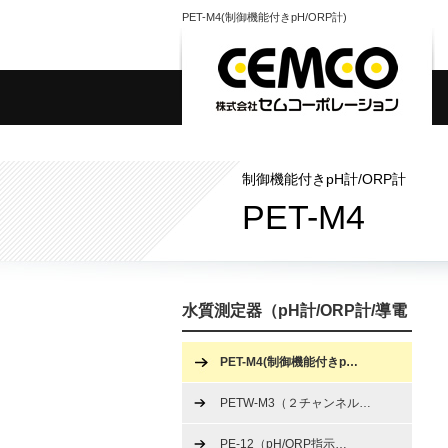
PET-M4(制御機能付きpH/ORP計)
制御機能付きpH計/ORP計
PET-M4
水質測定器（pH計/ORP計/導電
率計）
PET-M4(制御機能付きp
…
PETW-M3（２チャンネル
…
PE-12（pH/ORP指示
…