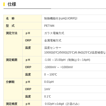
仕様
名 称
制御機能付きpH計/ORP計
型 式
PET-M4
測定方法
ｐH
ガラス電極方式
ORP
金属電極方式
温度
温度センサー
1000Ω(0℃)/500Ω(25℃)/6.8kΩ(25℃)/温度
測定範囲
ｐH
-1.00 ～15.00pH（制御は 0～14pH)
ORP
-1000mV ～ +1000mV
温度
0 ～100℃
分解能
ｐH
0.01pH
ORP
1mV
温度
0.1℃
測定精度
ｐH
0.02pH ±1digit（計器のみ）